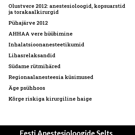
Olustvere 2012: anestesioloogid, kopsuarstid
ja torakaalkirurgid
Pühajärve 2012
AHHAA vere hüübimine
Inhalatsioonanesteetikumid
Lihasrelaksandid
Südame rütmihäred
Regionaalanesteesia küsimused
Äge psühhoos
Kõrge riskiga kirurgiline haige
Eesti Anestesioloogide Selts