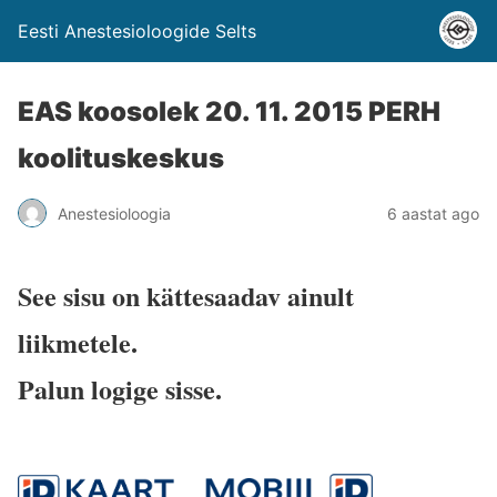
Eesti Anestesioloogide Selts
EAS koosolek 20. 11. 2015 PERH
koolituskeskus
Anestesioloogia
6 aastat ago
See sisu on kättesaadav ainult
liikmetele.
Palun logige sisse.