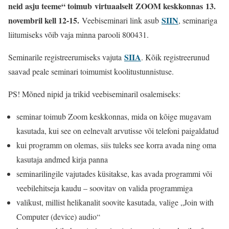
neid asju teeme“ toimub
virtuaalselt
ZOOM keskkonnas
13.
novembril kell 12-15.
SIIN
Veebiseminari link asub
, seminariga
liitumiseks võib vaja minna parooli 800431.
SIIA
Seminarile registreerumiseks vajuta
. Kõik registreerunud
saavad peale seminari toimumist koolitustunnistuse.
PS! Mõned nipid ja trikid veebiseminaril osalemiseks:
seminar toimub Zoom keskkonnas, mida on kõige mugavam
kasutada, kui see on eelnevalt arvutisse või telefoni paigaldatud
kui programm on olemas, siis tuleks see korra avada ning oma
kasutaja andmed kirja panna
seminarilingile vajutades küsitakse, kas avada programmi või
veebilehitseja kaudu – soovitav on valida programmiga
valikust, millist helikanalit soovite kasutada, valige „Join with
Computer (device) audio“